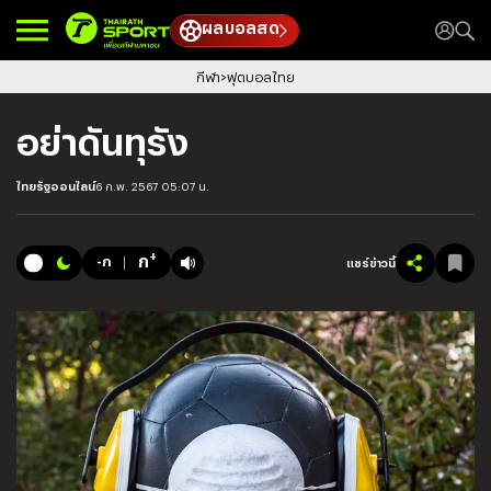
ผลบอลสด
กีฬา
ฟุตบอลไทย
อย่าดันทุรัง
ไทยรัฐออนไลน์
6 ก.พ. 2567 05:07 น.
+
ก
-ก
แชร์ข่าวนี้