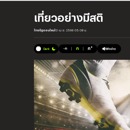
เที่ยวอย่างมีสติ
ไทยรัฐออนไลน์
13 เม.ย. 2566 05:08 น.
+
ก
ก
-ก
Dark
ฟังข่าว