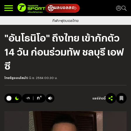
ผลบอลสด
กีฬา
ฟุตบอลไทย
"อันโธนิโอ" ถึงไทย เข้ากักตัว
14 วัน ก่อนร่วมทัพ ชลบุรี เอฟ
ซี
ไทยรัฐออนไลน์
19 มิ.ย. 2564 00:30 น.
+
ก
-ก
แชร์ข่าวนี้