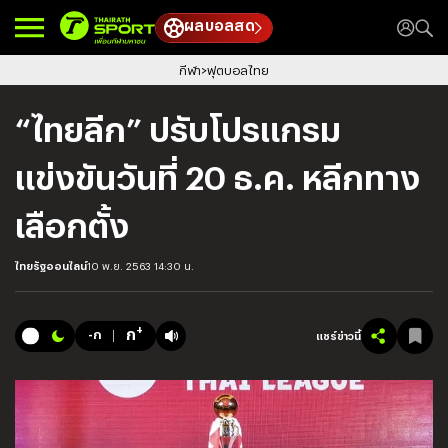
ผลบอลสด
กีฬา
ฟุตบอลไทย
“ไทยลีก” ปรับโปรแกรม
แข่งขันวันที่ 20 ธ.ค. หลีกทาง
เลือกตั้ง
ไทยรัฐออนไลน์
10 พ.ย. 2563 14:30 น.
+
ก
-ก
แชร์ข่าวนี้