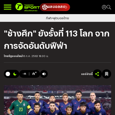
ผลบอลสด
กีฬา
ฟุตบอลไทย
"ช้างศึก" ยังรั้งที่ 113 โลก จาก
การจัดอันดับฟีฟ่า
ไทยรัฐออนไลน์
16 ก.ค. 2563 18:30 น.
+
ก
-ก
แชร์ข่าวนี้