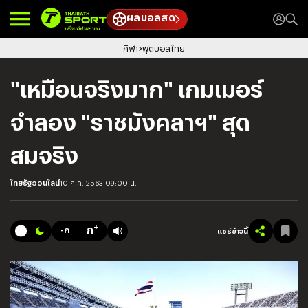
ผลบอลสด
กีฬา
ฟุตบอลไทย
"เหมือนจริงมาก" เกมเมอร์
จำลอง "ราชมังคลาฯ" สุด
สมจริง
ไทยรัฐออนไลน์
10 ก.ค. 2563 09:00 น.
+
ก
-ก
แชร์ข่าวนี้