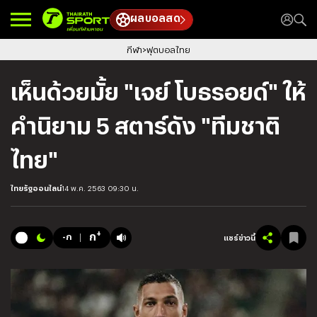
ผลบอลสด
กีฬา
ฟุตบอลไทย
เห็นด้วยมั้ย "เจย์ โบธรอยด์" ให้
คำนิยาม 5 สตาร์ดัง "ทีมชาติ
ไทย"
ไทยรัฐออนไลน์
14 พ.ค. 2563 09:30 น.
+
ก
-ก
แชร์ข่าวนี้