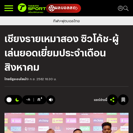
ผลบอลสด
กีฬา
ฟุตบอลไทย
เชียงรายเหมาสอง ซิวโค้ช-ผู้
เล่นยอดเยี่ยมประจำเดือน
สิงหาคม
ไทยรัฐออนไลน์
19 ก.ย. 2562 16:30 น.
+
ก
-ก
แชร์ข่าวนี้