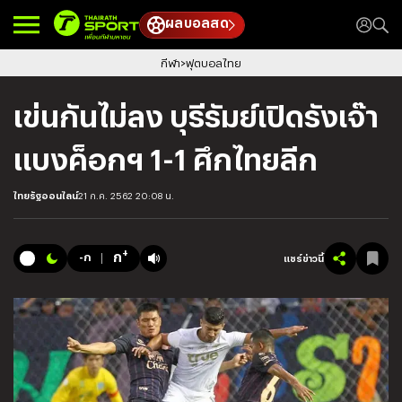
ผลบอลสด
กีฬา
ฟุตบอลไทย
เข่นกันไม่ลง บุรีรัมย์เปิดรังเจ๊า
แบงค็อกฯ 1-1 ศึกไทยลีก
ไทยรัฐออนไลน์
21 ก.ค. 2562 20:08 น.
+
ก
-ก
แชร์ข่าวนี้