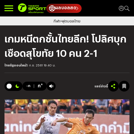
ผลบอลสด
กีฬา
ฟุตบอลไทย
เกมหนีตกชั้นไทยลีก! โปลิศบุก
เชือดสุโขทัย 10 คน 2-1
ไทยรัฐออนไลน์
5 ก.ย. 2561 19:40 น.
+
ก
-ก
แชร์ข่าวนี้