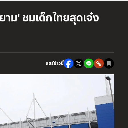
อกสยาม' ชมเด็กไทยสุดเจ๋ง
แชร์ข่าวนี้