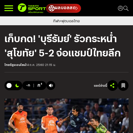
ผลบอลสด
กีฬา
ฟุตบอลไทย
เก็บกด! 'บุรีรัมย์' รัวกระหน่ำ
'สุโขทัย' 5-2 จ่อแชมป์ไทยลีก
ไทยรัฐออนไลน์
14 ต.ค. 2560 21:15 น.
+
ก
-ก
แชร์ข่าวนี้