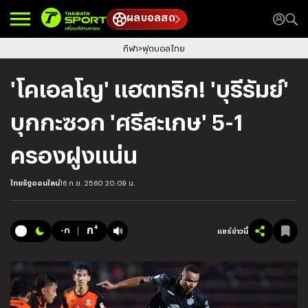
ผลบอลสด
กีฬา
ฟุตบอลไทย
'โคเอลโญ' แฮตทริก! 'บุรีรัมย์'
บุกกะซวก 'ศรีสะเกษ' 5-1
ครองฝูงแน่น
ไทยรัฐออนไลน์
16 ก.ย. 2560 20:09 น.
+
ก
-ก
แชร์ข่าวนี้