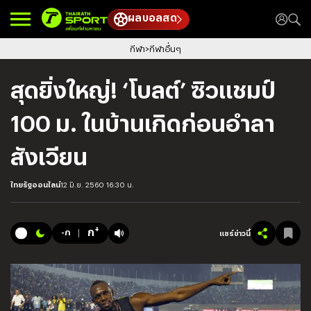
ผลบอลสด
กีฬา
กีฬาอื่นๆ
สุดยิ่งใหญ่! ‘โบลต์’ ซิวแชมป์
100 ม. ในบ้านเกิดก่อนอำลา
สังเวียน
ไทยรัฐออนไลน์
12 มิ.ย. 2560 16:30 น.
+
ก
-ก
แชร์ข่าวนี้