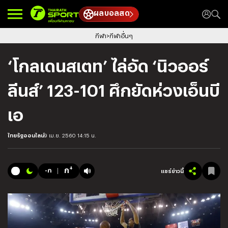
ผลบอลสด
กีฬา
กีฬาอื่นๆ
‘โกลเดนสเตท’ ไล่อัด ‘นิวออร์
ลีนส์’ 123-101 ศึกยัดห่วงเอ็นบี
เอ
ไทยรัฐออนไลน์
9 เม.ย. 2560 14:15 น.
+
ก
-ก
แชร์ข่าวนี้