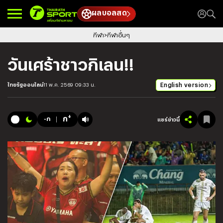
ผลบอลสด
กีฬา
กีฬาอื่นๆ
วันเศร้าชาวกิเลน!!
English version
ไทยรัฐออนไลน์
11 พ.ค. 2569 09:33 น.
+
ก
-ก
แชร์ข่าวนี้