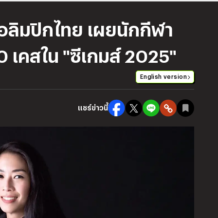
อลิมปิกไทย เผยนักกีฬา
0 เคสใน "ซีเกมส์ 2025"
English version
แชร์ข่าวนี้