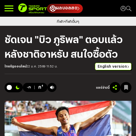
ผลบอลสด
กีฬา
กีฬาอื่นๆ
ชัดเจน "บิว ภูริพล" ตอบแล้ว
หลังชาติอาหรับ สนใจซื้อตัว
English version
ไทยรัฐออนไลน์
22 ม.ค. 2569 11:52 น.
+
ก
-ก
แชร์ข่าวนี้