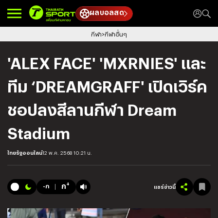
ผลบอลสด
กีฬา
กีฬาอื่นๆ
'ALEX FACE' 'MXRNIES' และ
ทีม ‘DREAMGRAFF' เปิดเวิร์ค
ชอปลงสีลานกีฬา Dream
Stadium
ไทยรัฐออนไลน์
12 พ.ค. 2568 10:21 น.
+
ก
-ก
แชร์ข่าวนี้