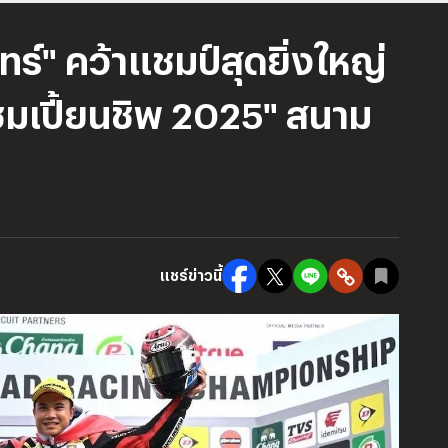
ทร์" คว้าแชมป์สุดยิ่งใหญ่
 แชมเปี้ยนชิพ 2025" สนาม
แชร์ข่าวนี้