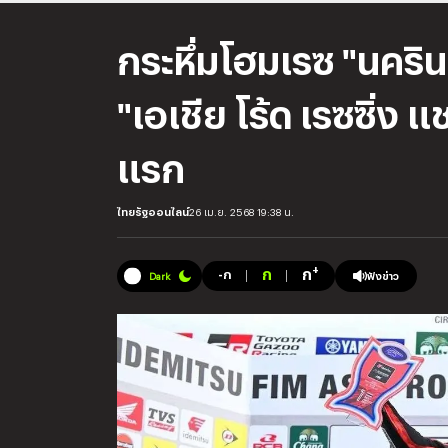
กระหึ่มโฮมเรซ "นคริน
"เอเชีย โร้ด เรซซิ่ง
แรก
ไทยรัฐออนไลน์
26 เม.ย. 2568 19:38 น.
+
ก
ก
-ก
Dark
ฟังข่าว