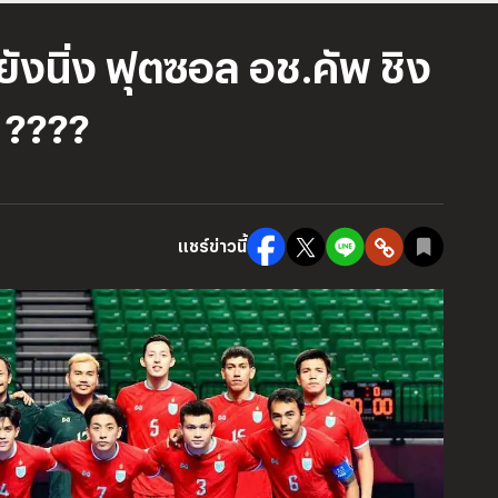
ยังนิ่ง ฟุตซอล อช.คัพ ชิง
 ????
แชร์ข่าวนี้