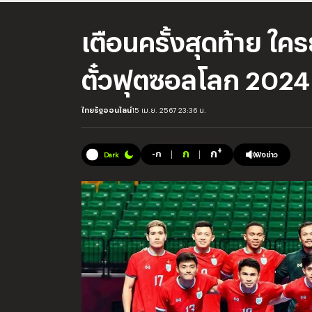
เตือนครั้งสุดท้าย ใคร
ตั๋วฟุตซอลโลก 2024
ไทยรัฐออนไลน์
15 เม.ย. 2567 23:36 น.
+
ก
ก
-ก
Dark
ฟังข่าว