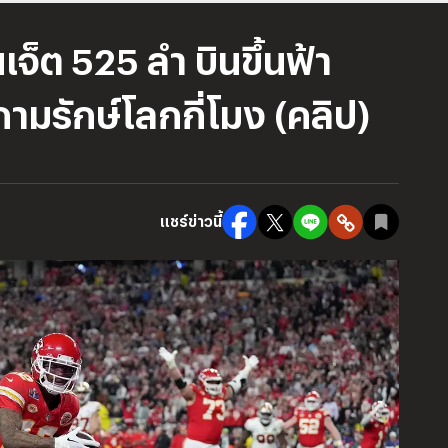
นเจ็ต 525 ลำ บินขึ้นฟ้า
ามรักษ์โลกกี่โมง (คลิป)
แชร์ข่าวนี้