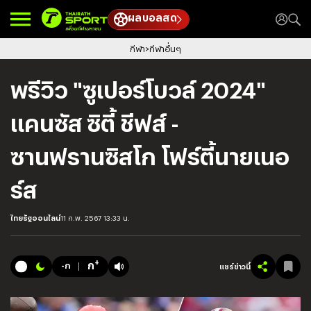
ผลบอลสด
กีฬา
กีฬาอื่นๆ
พรีวิว "ซูเปอร์โบวล์ 2024"
แคนซัส ซิตี้ ชีฟส์ -
ซานฟรานซิสโก โฟร์ตี้นายเนอ
ร์ส
ไทยรัฐออนไลน์
11 ก.พ. 2567 13:33 น.
+
ก
-ก
แชร์ข่าวนี้