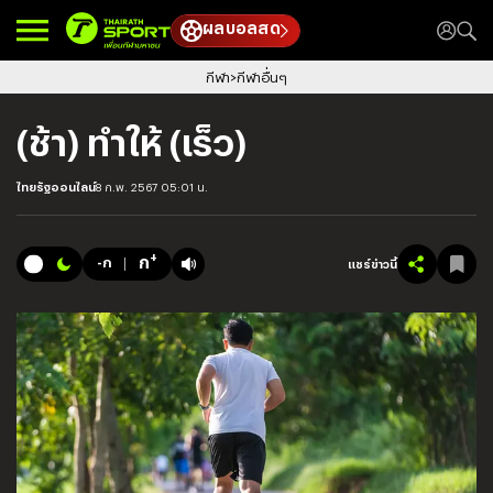
ผลบอลสด
กีฬา
กีฬาอื่นๆ
(ช้า) ทำให้ (เร็ว)
ไทยรัฐออนไลน์
8 ก.พ. 2567 05:01 น.
+
ก
-ก
แชร์ข่าวนี้