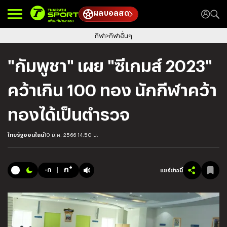
ผลบอลสด
กีฬา
กีฬาอื่นๆ
"กัมพูชา" เผย "ซีเกมส์ 2023"
คว้าเกิน 100 ทอง นักกีฬาคว้า
ทองได้เป็นตำรวจ
ไทยรัฐออนไลน์
10 มี.ค. 2566 14:50 น.
+
ก
-ก
แชร์ข่าวนี้