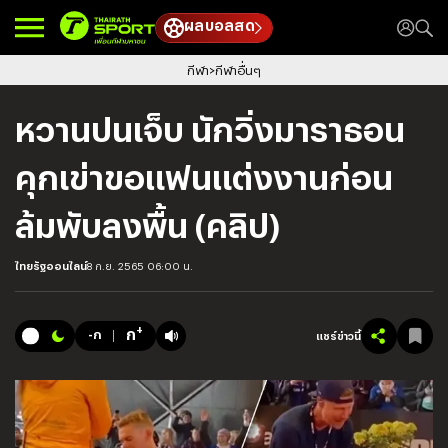
ผลบอลสด
กีฬา
กีฬาอื่นๆ
หวานปนเจ็บ นักวิ่งมาราธอน
คุกเข่าขอแฟนแต่งงานก่อน
ล้มพับลงพื้น (คลิป)
ไทยรัฐออนไลน์
8 ก.ย. 2565 06:00 น.
+
ก
-ก
แชร์ข่าวนี้