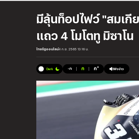
มีลุ้นท็อปไฟว์ "สมเกี
แถว 4 โมโตทู มิซาโน
ไทยรัฐออนไลน์
4 ก.ย. 2565 13:16 น.
+
ก
ก
-ก
Dark
ฟังข่าว