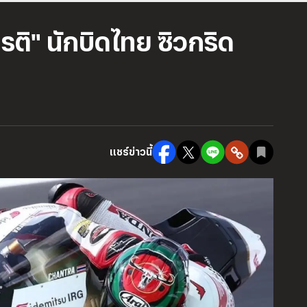
ยรติ" นักบิดไทย ซิวกริด
แชร์ข่าวนี้