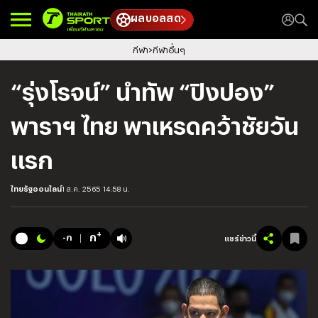
ผลบอลสด
กีฬา
กีฬาอื่นๆ
“รุ่งโรจน์” นำทัพ “ปิงปอง”
พาราฯ ไทย พาเหรดคว้าชัยวัน
แรก
ไทยรัฐออนไลน์
1 ส.ค. 2565 14:58 น.
+
ก
-ก
แชร์ข่าวนี้