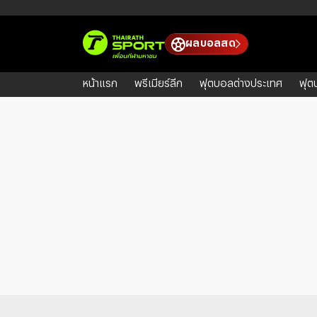
ผลบอลสด
หน้าแรก
พรีเมียร์ลีก
ฟุตบอลต่างประเทศ
ฟุต