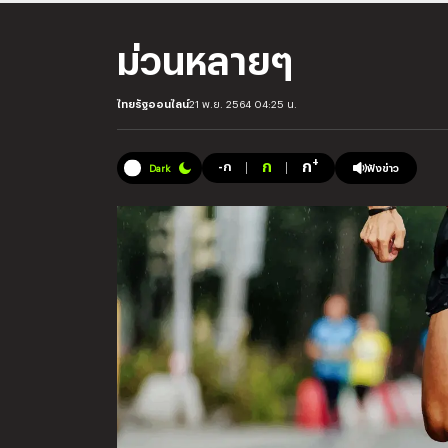
ม่วนหลายๆ
ไทยรัฐออนไลน์
21 พ.ย. 2564 04:25 น.
+
ก
ก
-ก
Dark
ฟังข่าว