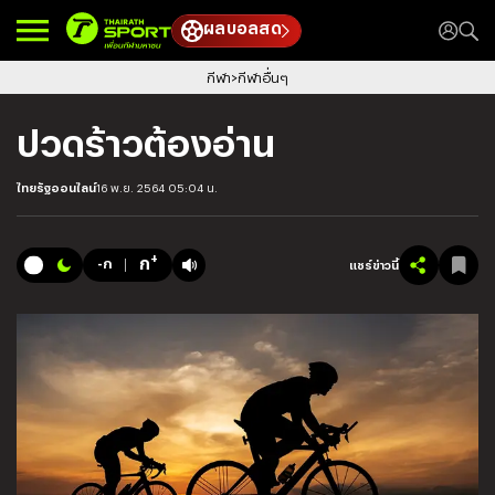
ผลบอลสด
กีฬา
กีฬาอื่นๆ
ปวดร้าวต้องอ่าน
ไทยรัฐออนไลน์
16 พ.ย. 2564 05:04 น.
+
ก
-ก
แชร์ข่าวนี้