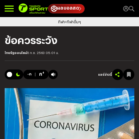
ผลบอลสด
กีฬา
กีฬาอื่นๆ
ข้อควรระวัง
ไทยรัฐออนไลน์
6 ก.ย. 2563 05:01 น.
+
ก
-ก
แชร์ข่าวนี้