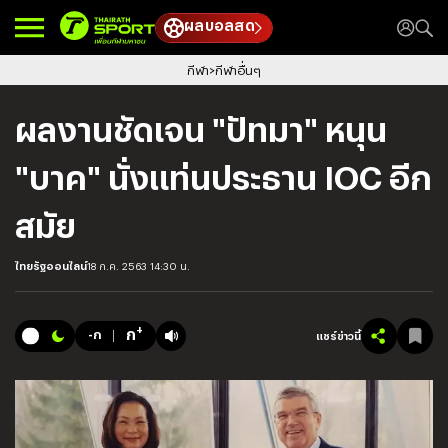
ผลบอลสด
กีฬา
กีฬาอื่นๆ
ผลงานชัดเจน "ปัทมา" หนุน
"บาค" นั่งแท่นประธาน IOC อีก
สมัย
ไทยรัฐออนไลน์
18 ก.ค. 2563 14:30 น.
+
ก
-ก
แชร์ข่าวนี้