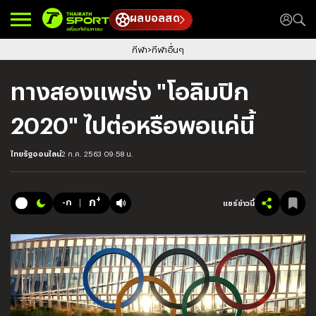
ผลบอลสด
กีฬา
กีฬาอื่นๆ
ทางสองแพร่ง "โอลิมปิก
2020" ไปต่อหรือพอแค่นี้
ไทยรัฐออนไลน์
2 ก.ค. 2563 09:58 น.
+
ก
-ก
แชร์ข่าวนี้