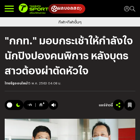
ผลบอลสด
กีฬา
กีฬาอื่นๆ
"กกท." มอบกระเช้าให้กำลังใจ
นักปิงปองคนพิการ หลังบุตร
สาวต้องผ่าตัดหัวใจ
ไทยรัฐออนไลน์
15 พ.ค. 2563 04:08 น.
+
ก
-ก
แชร์ข่าวนี้