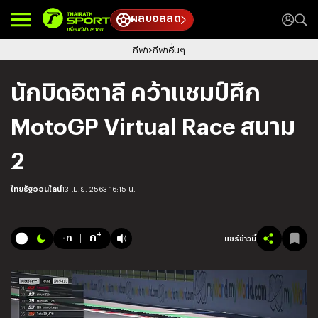
ผลบอลสด
กีฬา
กีฬาอื่นๆ
นักบิดอิตาลี คว้าแชมป์ศึก
MotoGP Virtual Race สนาม
2
ไทยรัฐออนไลน์
13 เม.ย. 2563 16:15 น.
+
ก
-ก
แชร์ข่าวนี้