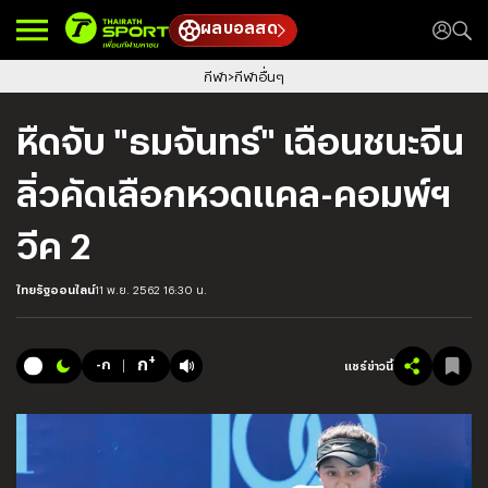
ผลบอลสด
กีฬา
กีฬาอื่นๆ
หืดจับ "ธมจันทร์" เฉือนชนะจีน
ลิ่วคัดเลือกหวดแคล-คอมพ์ฯ
วีค 2
ไทยรัฐออนไลน์
11 พ.ย. 2562 16:30 น.
+
ก
-ก
แชร์ข่าวนี้