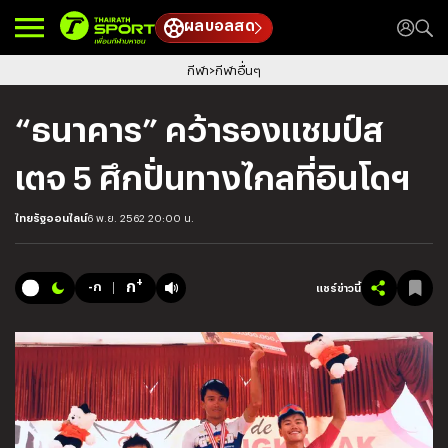
ผลบอลสด
กีฬา
กีฬาอื่นๆ
“ธนาคาร” คว้ารองแชมป์ส
เตจ 5 ศึกปั่นทางไกลที่อินโดฯ
ไทยรัฐออนไลน์
6 พ.ย. 2562 20:00 น.
+
ก
-ก
แชร์ข่าวนี้