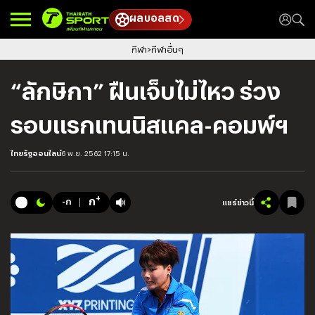
ผลบอลสด
กีฬา
กีฬาอื่นๆ
“ลักษิกา” ฝืนเจ็บไม่ไหว ร่วง
รอบแรกเทนนิสแคล-คอมพ์ฯ
ไทยรัฐออนไลน์
6 พ.ย. 2562 17:15 น.
+
ก
-ก
แชร์ข่าวนี้