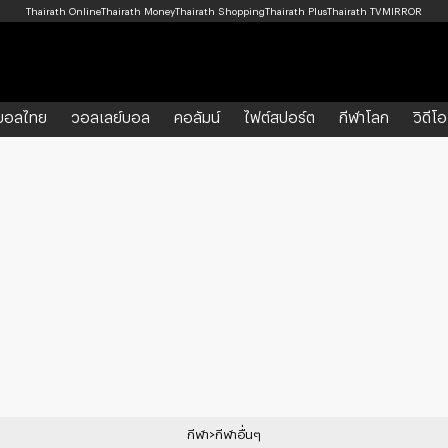
Thairath Online
Thairath Money
Thairath Shopping
Thairath Plus
Thairath TV
MIRROR
บอลไทย
วอลเลย์บอล
คอลัมน์
ไฟต์สปอร์ต
กีฬาโลก
วิดีโอ
กีฬา
กีฬาอื่นๆ