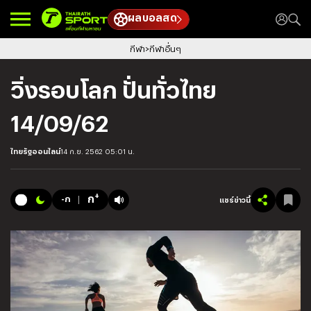
ผลบอลสด
กีฬา
กีฬาอื่นๆ
วิ่งรอบโลก ปั่นทั่วไทย
14/09/62
ไทยรัฐออนไลน์
14 ก.ย. 2562 05:01 น.
+
ก
-ก
แชร์ข่าวนี้