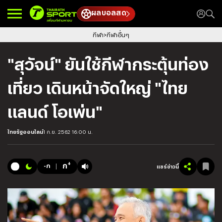
ผลบอลสด
กีฬา
กีฬาอื่นๆ
"สุวัจน์" ยันใช้กีฬากระตุ้นท่อง
เที่ยว เดินหน้าจัดใหญ่ "ไทย
แลนด์ โอเพ่น"
ไทยรัฐออนไลน์
1 ก.ย. 2562 16:00 น.
+
ก
-ก
แชร์ข่าวนี้