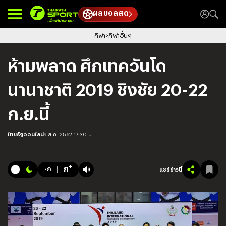
ผลบอลสด
กีฬา
กีฬาอื่นๆ
ห้ามพลาด ศึกเทควันโด
นานาชาติ 2019 ชิงชัย 20-22
ก.ย.นี้
ไทยรัฐออนไลน์
9 ส.ค. 2562 17:30 น.
+
ก
-ก
แชร์ข่าวนี้