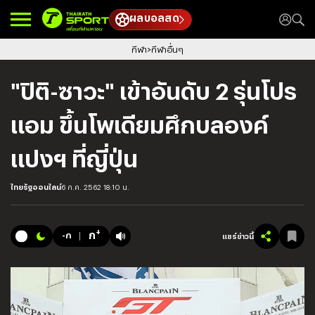
ผลบอลสด
กีฬา
กีฬาอื่นๆ
"ปิติ-ซาวะ" เข้าอันดับ 2 รุ่นโปร
แอม ขึ้นโพเดียมศึกบลองค์
แปงฯ ที่ญี่ปุ่น
ไทยรัฐออนไลน์
6 ก.ค. 2562 18:10 น.
+
ก
-ก
แชร์ข่าวนี้