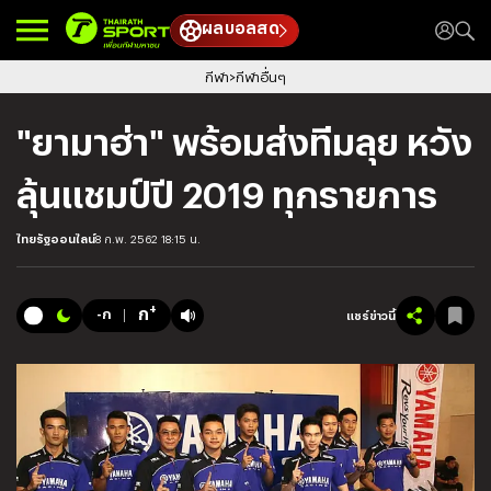
ผลบอลสด
กีฬา
กีฬาอื่นๆ
"ยามาฮ่า" พร้อมส่งทีมลุย หวัง
ลุ้นแชมป์ปี 2019 ทุกรายการ
ไทยรัฐออนไลน์
8 ก.พ. 2562 18:15 น.
+
ก
-ก
แชร์ข่าวนี้