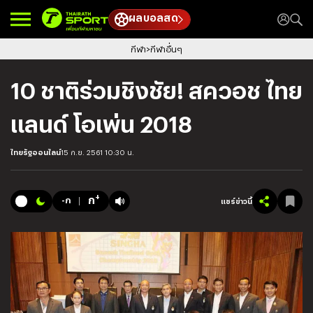
ผลบอลสด
กีฬา
กีฬาอื่นๆ
10 ชาติร่วมชิงชัย! สควอช ไทย
แลนด์ โอเพ่น 2018
ไทยรัฐออนไลน์
15 ก.ย. 2561 10:30 น.
+
ก
-ก
แชร์ข่าวนี้