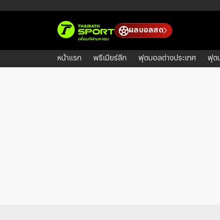
ผลบอลสด
หน้าแรก
พรีเมียร์ลีก
ฟุตบอลต่างประเทศ
ฟุต