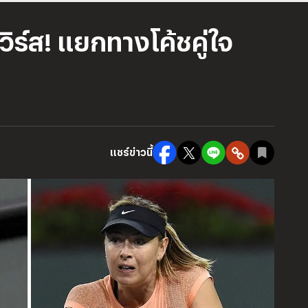
ิร์ส! แยกทางโค้ชคู่ใจ
แชร์ข่าวนี้