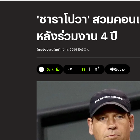
'ชาราโปวา' สวมคอนเว
หลังร่วมงาน 4 ปี
ไทยรัฐออนไลน์
11 มี.ค. 2561 19:30 น.
+
ก
ก
-ก
Dark
ฟังข่าว