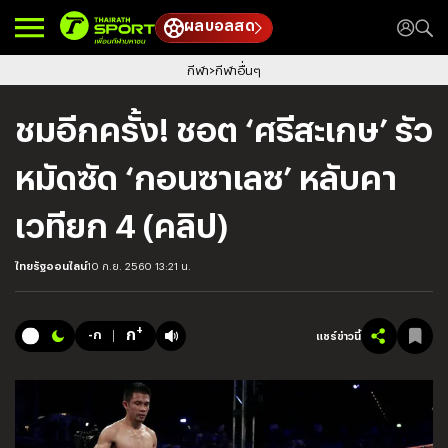
ผลบอลสด
กีฬา
กีฬาอื่นๆ
ชมอีกครั้ง! ชอต ‘ศรีสะเกษ’ รัว
หมัดซัด ‘กอนซาเลซ’ หลับคา
เวทียก 4 (คลิป)
ไทยรัฐออนไลน์
10 ก.ย. 2560 13:21 น.
+
ก
-ก
แชร์ข่าวนี้