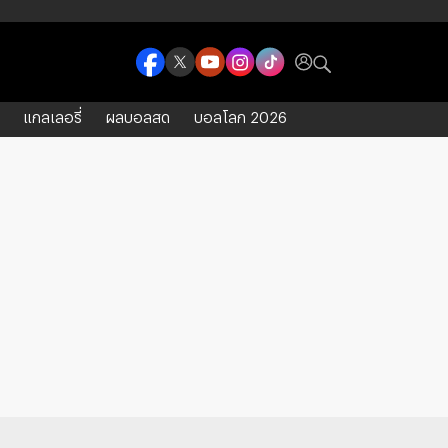
แกลเลอรี่
ผลบอลสด
บอลโลก 2026