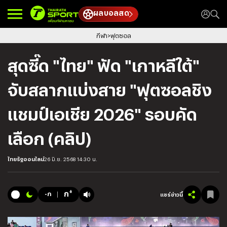
ผลบอลสด
กีฬา
ฟุตซอล
สุดซี๊ด "ไทย" ฟัด "เกาหลีใต้"
จับสลากแบ่งสาย "ฟุตซอลชิง
แชมป์เอเชีย 2026" รอบคัด
เลือก (คลิป)
ไทยรัฐออนไลน์
26 มิ.ย. 2568 14:30 น.
+
ก
-ก
แชร์ข่าวนี้